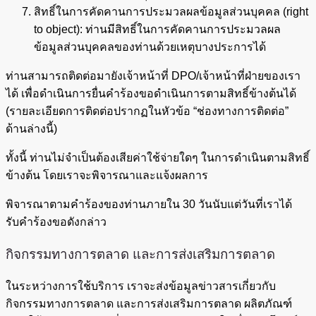
สิทธิ์ในการคัดคานการประมวลผลข้อมูลส่วนบุคคล (right
to object): ท่านมีสิทธิ์ในการคัดคานการประมวลผล
ข้อมูลส่วนบุคคลของท่านด้วยเหตุบางประการได้
ท่านสามารถติดต่อมายังเจ้าหน้าที่ DPO/เจ้าหน้าที่ฝ่ายของเรา
ได้ เพื่อดำเนินการยื่นคำร้องขอดำเนินการตามสิทธิ์ข้างต้นได้
(รายละเอียดการติดต่อปรากฏในหัวข้อ “ช่องทางการติดต่อ”
ด้านล่างนี้)
ทั้งนี้ ท่านไม่จำเป็นต้องเสียค่าใช้จ่ายใดๆ ในการดำเนินตามสิทธิ์
ข้างต้น โดยเราจะพิจารณาและแจ้งผลการ
พิจารณาตามคำร้องของท่านภายใน 30 วันนับแต่วันที่เราได้
รับคำร้องขอดังกล่าว
กิจกรรมทางการตลาด และการส่งเสริมการตลาด
ในระหว่างการใช้บริการ เราจะส่งข้อมูลข่าวสารเกี่ยวกับ
กิจกรรมทางการตลาด และการส่งเสริมการตลาด ผลิตภัณฑ์