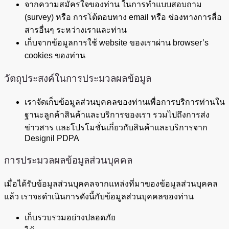
จากความสมัครใจของท่าน ในการทำแบบสอบถาม
(survey) หรือ การโต้ตอบทาง email หรือ ช่องทางการสื่อ
สารอื่นๆ ระหว่างเราและท่าน
เก็บจากข้อมูลการใช้ website ของเราผ่าน browser’s
cookies ของท่าน
วัตถุประสงค์ในการประมวลผลข้อมูล
เราจัดเก็บข้อมูลส่วนบุคคลของท่านเพื่อการบริการท่านใน
ฐานะลูกค้าสินค้าและบริการของเรา รวมไปถึงการส่ง
ข่าวสาร และโปรโมชั่นเกี่ยวกับสินค้าและบริการจาก
Designil PDPA
การประมวลผลข้อมูลส่วนบุคคล
เมื่อได้รับข้อมูลส่วนบุคคลจากแหล่งที่มาของข้อมูลส่วนบุคคล
แล้ว เราจะดำเนินการดังนี้กับข้อมูลส่วนบุคคลของท่าน
เก็บรวบรวมอย่างปลอดภัย