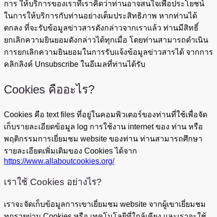
การ ให้บริการของเราที่เราคิดว่าท่านอาจสนใจเพื่อประโยชน์
ในการให้บริการกับท่านอย่างเต็มประสิทธิภาพ หากท่านได้
ตกลง ที่จะรับข้อมูลข่าวสารดังกล่าวจากเราแล้ว ท่านมีสิทธิ์
ยกเลิกความยินยอมดังกล่าวได้ทุกเมื่อ โดยท่านสามารถดำเนิน
การยกเลิกความยินยอมในการรับแจ้งข้อมูลข่าวสารได้ จากการ
คลิกลิงค์ Unsubscribe ในอีเมลที่ท่านได้รับ
Cookies คืออะไร?
Cookies คือ text files ที่อยู่ในคอมพิวเตอร์ของท่านที่ใช้เพื่อจัด
เก็บรายละเอียดข้อมูล log การใช้งาน internet ของ ท่าน หรือ
พฤติกรรมการเยี่ยมชม website ของท่าน ท่านสามารถศึกษา
รายละเอียดเพิ่มเติมของ Cookies ได้จาก
https://www.allaboutcookies.org/
เราใช้ Cookies อย่างไร?
เราจะจัดเก็บข้อมูลการเขาเยี่ยมชม website จากผู้เขาเยี่ยมชม
ทุกรายผ่าน Cookies หรือ เทคโนโลยีที่ใกล้เคียง และเราจะใช้