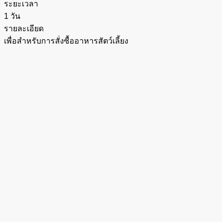
ระยะเวลา
1 วัน
รายละเอียด
เพื่อสำหรับการสั่งซื้ออาหารสัตว์เลี้ยง