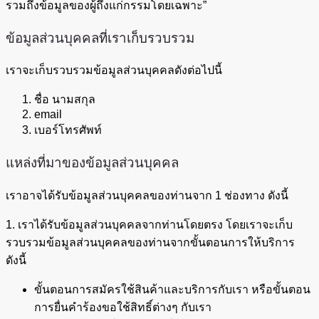
รวมถึงข้อมูลของผู้ถึงแก่กรรมโดยเฉพาะ”
ข้อมูลส่วนบุคคลที่เราเก็บรวบรวม
เราจะเก็บรวบรวมข้อมูลส่วนบุคคลดังต่อไปนี้
ชื่อ นามสกุล
email
เบอร์โทรศัพท์
แหล่งที่มาของข้อมูลส่วนบุคคล
เราอาจได้รับข้อมูลส่วนบุคคลของท่านจาก 1 ช่องทาง ดังนี้
1. เราได้รับข้อมูลส่วนบุคคลจากท่านโดยตรง โดยเราจะเก็บ
รวบรวมข้อมูลส่วนบุคคลของท่านจากขั้นตอนการให้บริการ
ดังนี้
ขั้นตอนการสมัครใช้สินค้าและบริการกับเรา หรือขั้นตอน
การยื่นคำร้องขอใช้สิทธิ์ต่างๆ กับเรา