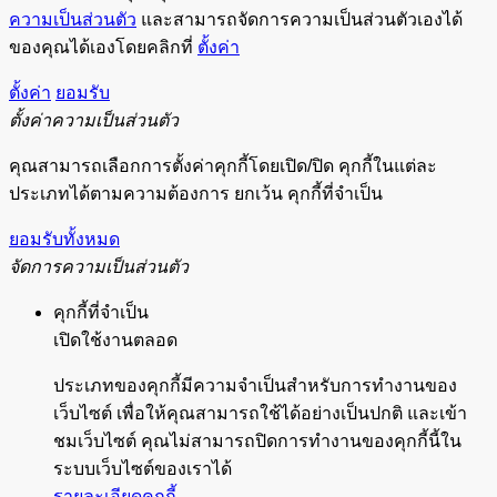
ความเป็นส่วนตัว
และสามารถจัดการความเป็นส่วนตัวเองได้
ของคุณได้เองโดยคลิกที่
ตั้งค่า
ตั้งค่า
ยอมรับ
ตั้งค่าความเป็นส่วนตัว
คุณสามารถเลือกการตั้งค่าคุกกี้โดยเปิด/ปิด คุกกี้ในแต่ละ
ประเภทได้ตามความต้องการ ยกเว้น คุกกี้ที่จำเป็น
ยอมรับทั้งหมด
จัดการความเป็นส่วนตัว
คุกกี้ที่จำเป็น
เปิดใช้งานตลอด
ประเภทของคุกกี้มีความจำเป็นสำหรับการทำงานของ
เว็บไซต์ เพื่อให้คุณสามารถใช้ได้อย่างเป็นปกติ และเข้า
ชมเว็บไซต์ คุณไม่สามารถปิดการทำงานของคุกกี้นี้ใน
ระบบเว็บไซต์ของเราได้
รายละเอียดคุกกี้