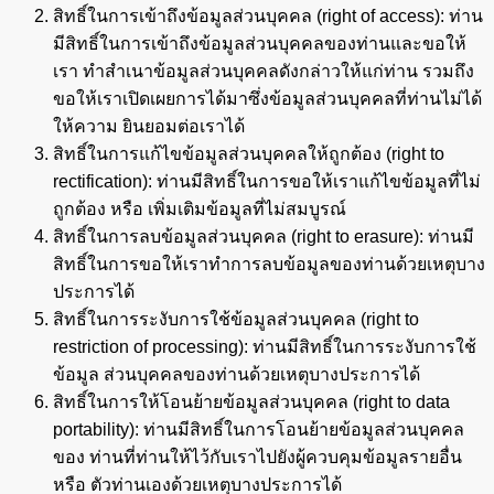
สิทธิ์ในการเข้าถึงข้อมูลส่วนบุคคล (right of access): ท่าน
มีสิทธิ์ในการเข้าถึงข้อมูลส่วนบุคคลของท่านและขอให้
เรา ทำสำเนาข้อมูลส่วนบุคคลดังกล่าวให้แก่ท่าน รวมถึง
ขอให้เราเปิดเผยการได้มาซึ่งข้อมูลส่วนบุคคลที่ท่านไม่ได้
ให้ความ ยินยอมต่อเราได้
สิทธิ์ในการแก้ไขข้อมูลส่วนบุคคลให้ถูกต้อง (right to
rectification): ท่านมีสิทธิ์ในการขอให้เราแก้ไขข้อมูลที่ไม่
ถูกต้อง หรือ เพิ่มเติมข้อมูลที่ไม่สมบูรณ์
สิทธิ์ในการลบข้อมูลส่วนบุคคล (right to erasure): ท่านมี
สิทธิ์ในการขอให้เราทำการลบข้อมูลของท่านด้วยเหตุบาง
ประการได้
สิทธิ์ในการระงับการใช้ข้อมูลส่วนบุคคล (right to
restriction of processing): ท่านมีสิทธิ์ในการระงับการใช้
ข้อมูล ส่วนบุคคลของท่านด้วยเหตุบางประการได้
สิทธิ์ในการให้โอนย้ายข้อมูลส่วนบุคคล (right to data
portability): ท่านมีสิทธิ์ในการโอนย้ายข้อมูลส่วนบุคคล
ของ ท่านที่ท่านให้ไว้กับเราไปยังผู้ควบคุมข้อมูลรายอื่น
หรือ ตัวท่านเองด้วยเหตุบางประการได้