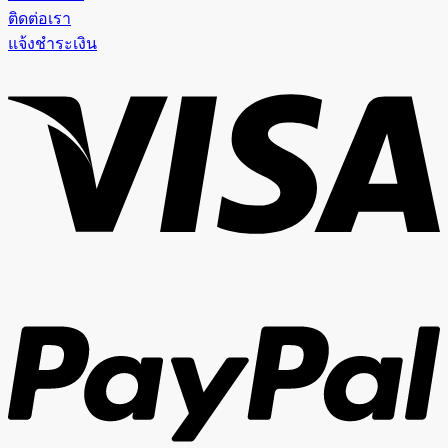
ติดต่อเรา
แจ้งชำระเงิน
V
P