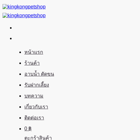
ข้าม
ไป
ยัง
เนื้อหา
หน้าแรก
ร้านค้า
อาบน้ำ ตัดขน
รับฝากเลี้ยง
บทความ
เกี่ยวกับเรา
ติดต่อเรา
0
฿
ตะกร้าสินค้า