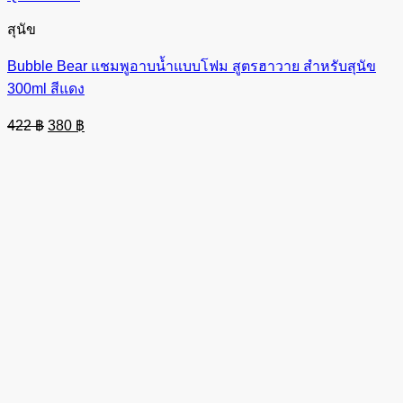
สุนัข
Bubble Bear แชมพูอาบน้ำแบบโฟม สูตรฮาวาย สำหรับสุนัข
300ml สีแดง
Original
Current
422
฿
380
฿
price
price
was:
is:
422 ฿.
380 ฿.