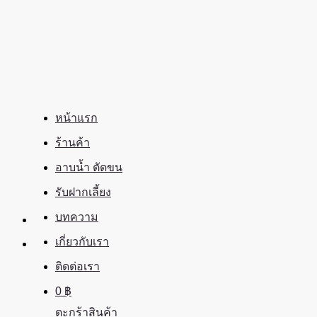
ข้าม
ไป
ยัง
เนื้อหา
หน้าแรก
ร้านค้า
อาบน้ำ ตัดขน
รับฝากเลี้ยง
บทความ
เกี่ยวกับเรา
ติดต่อเรา
0
฿
ตะกร้าสินค้า