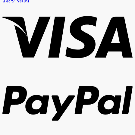
แจ้งชำระเงิน
V
P