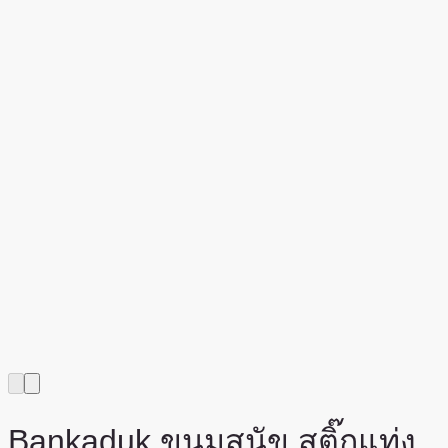
Bankaduk ขนมสุนัข สติ๊กแท่ง