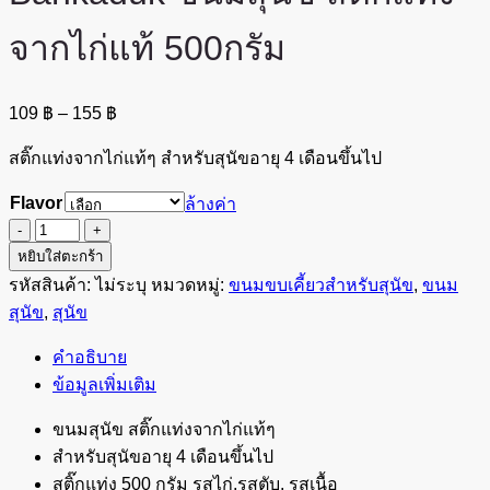
จากไก่แท้ 500กรัม
Price
109
฿
–
155
฿
range:
109 ฿
สติ๊กแท่งจากไก่แท้ๆ สำหรับสุนัขอายุ 4 เดือนขึ้นไป
through
155 ฿
Flavor
ล้างค่า
จำนวน
Bankaduk
หยิบใส่ตะกร้า
ขนม
รหัสสินค้า:
ไม่ระบุ
หมวดหมู่:
ขนมขบเคี้ยวสำหรับสุนัข
,
ขนม
สุนัข
สุนัข
,
สุนัข
สติ๊ก
คำอธิบาย
แท่ง
ข้อมูลเพิ่มเติม
จาก
ไก่
ขนมสุนัข สติ๊กแท่งจากไก่แท้ๆ
แท้
สำหรับสุนัขอายุ 4 เดือนขึ้นไป
500กรัม
สติ๊กแท่ง 500 กรัม รสไก่,รสตับ, รสเนื้อ