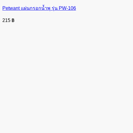
Petwant แผ่นกรอกน้ำพุ รุ่น PW-106
215
฿