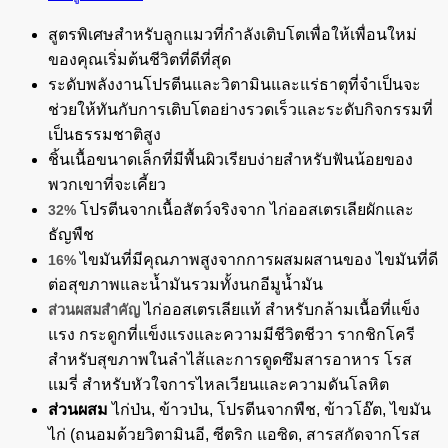
สูตรพิเศษสำหรับลูกแมวที่กำลังเติบโตเพื่อให้เพื่อนใหม่
ของคุณเริ่มต้นชีวิตที่ดีที่สุด
ระดับพลังงานโปรตีนและวิตามินและแร่ธาตุที่จำเป็นจะ
ช่วยให้ทันกับการเติบโตอย่างรวดเร็วและระดับกิจกรรมที่
เป็นธรรมชาติสูง
ชิ้นเนื้อขนาดเล็กที่มีพื้นผิวเรียบง่ายสำหรับฟันน้อยของ
พวกเขาที่จะเคี้ยว
โปรตีนจากเนื้อสัตว์จริงจาก ไก่ออสเตรเลียผักและ
32%
ธัญพืช
ไขมันที่มีคุณภาพสูงจากการผสมผสานของ ไขมันที่ดี
16%
ต่อสุขภาพและน้ำมันรวมทั้งนกอีมูน้ำมัน
ไก่ออสเตรเลียแท้ สำหรับกล้ามเนื้อที่แข็ง
ส่วนผสมสำคัญ
แรง กระดูกที่แข็งแรงและความมีชีวิตชีวา รากชิกโครี
สำหรับสุขภาพในลำไส้และการดูดซึมสารอาหาร โรส
แมรี่ สำหรับหัวใจการไหลเวียนและความดันโลหิต
ส่วนผสม
ไก่ป่น, ข้าวป่น, โปรตีนจากพืช, ข้าวโอ๊ต, ไขมัน
ไก่ (ถนอมด้วยวิตามินอี, ซีตริก แอซิด, สารสกัดจากโรส