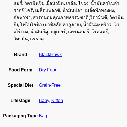
แมรี่, วิตามินซี), เยื่อหัวบีท, เกลือ, ไข่ผง, น้ำมันคาโนล่า,
รากชิโครี, เมล็ดแฟลกซ์, น้ำมันปลา, เมล็ดฟักทองผง,
อัลฟาฟ่า, สารถนอมคุณภาพธรรมชาติ(วิตามินซี, วิตามิน
อี), โพไบโอติก (บาซิลลัส คากูลาส), น้ำมันมะพร้าว, โย
เกิร์ตผง, น้ำมันอีมู, บลูเบอรี่, แครนเบอรี่, โรสแมรี่,
วิตามิน, แร่ธาตุ
Brand
BlackHawk
Food Form
Dry Food
Special Diet
Grain-Free
Lifestage
Baby
,
Kitten
Packaging Type
Bag