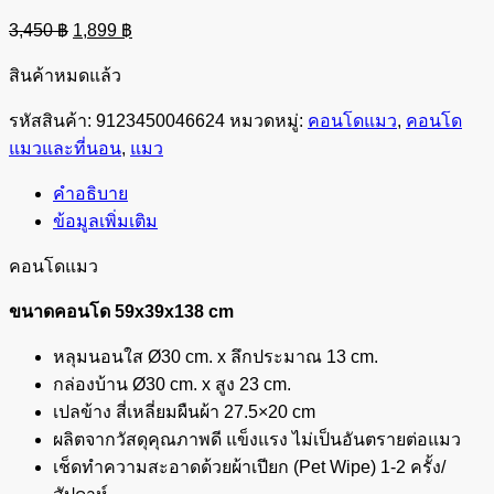
Original
Current
3,450
฿
1,899
฿
price
price
was:
is:
สินค้าหมดแล้ว
3,450 ฿.
1,899 ฿.
รหัสสินค้า:
9123450046624
หมวดหมู่:
คอนโดแมว
,
คอนโด
แมวและที่นอน
,
แมว
คำอธิบาย
ข้อมูลเพิ่มเติม
คอนโดแมว
ขนาดคอนโด 59x39x138 cm
หลุมนอนใส Ø30 cm. x ลึกประมาณ 13 cm.
กล่องบ้าน Ø30 cm. x สูง 23 cm.
เปลข้าง สี่เหลี่ยมผืนผ้า 27.5×20 cm
ผลิตจากวัสดุคุณภาพดี แข็งแรง ไม่เป็นอันตรายต่อแมว
เช็ดทำความสะอาดด้วยผ้าเปียก (Pet Wipe) 1-2 ครั้ง/