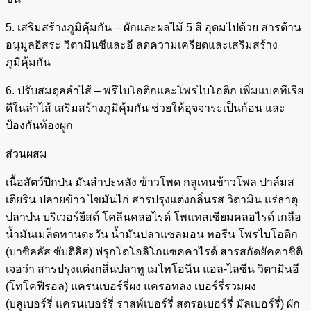
5. เสริมสร้างภูมิคุ้มกัน – ผักและผลไม้ 5 สี อุดมไปด้วย สารต้าน
อนุมูลอิสระ วิตามินซีและอี ลดความเครียดและเสริมสร้าง
ภูมิคุ้มกัน
6. ปรับสมดุลลำไส้ – พรีไบโอติกและโพรไบโอติก เพิ่มแบคทีเรีย
ดีในลำไส้ เสริมสร้างภูมิคุ้มกัน ช่วยให้อุจจาระเป็นก้อน และ
ป้องกันท้องผูก
ส่วนผสม
เนื้อสัตว์ปีกป่น มันสำปะหลัง ข้าวโพด กลูเทนข้าวโพล ปาล์มส
เตียริน ปลายข้าว ไขมันไก่ สารปรุงแต่งกลิ่นรส วิตามิน แร่ธาตุ
ปลาป่น บริเวอร์ยีสต์ โคลีนคลอไรด์ โพแทสเซียมคลอไรด์ เกลือ
น้ำมันเมล็ดทานตะวัน น้ำมันปลาแซลมอน ทอรีน โพรไบโอติก
(บาซิลลัส ซับติลิส) ฟรุกโตโอลิโกแซคคาไรด์ สารสกัดยัคคาชิติ
เจอว่า สารปรุงแต่งกลิ่นปลาทู เมไทโอนีน แอล-ไลซีน วิตามินอี
(โทโคฟีรอล) แครนเบอร์รี่ผง แครอทลง เบอร์รี่รวมผง
(บลูเบอร์รี่ แครนเบอร์รี่ ราสพ์เบอร์รี่ สตรอเบอร์รี่ มัลเบอร์รี่) ผัก