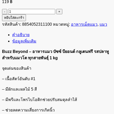
119
฿
จำนวน
Buzz
หยิบใส่ตะกร้า
Beyond
รหัสสินค้า:
8854052311100
หมวดหมู่:
อาหารเม็ดแมว
,
แมว
-
อาหาร
คำอธิบาย
แมว
ข้อมูลเพิ่มเติม
รส
ปลา
Buzz Beyond – อาหารแมว บัซซ์ บียอนด์ กลูเตนฟรี รสปลาทู
ทู
สำหรับแมวโต ทุกสายพันธุ์ 1 kg
สำหรับ
จุดเด่นของสินค้า
แมว
โต
– เนื้อสัตว์อันดับ #1
ทุก
– มีผักและผลไม้ 5 สี
สาย
พันธุ์
– มีพรีและโพรไบโอติกช่วยปรับสมดุลลำไส้
1
kg
– ช่วยลดความเสี่ยงการเกิดนิ้ว
ชิ้น