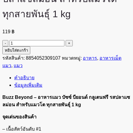
ทุกสายพันธุ์ 1 kg
119
฿
จำนวน
Buzz
หยิบใส่ตะกร้า
Beyond
รหัสสินค้า:
8854052309107
หมวดหมู่:
อาหาร
,
อาหารเม็ด
-
แมว
,
แมว
อาหาร
แมว
คำอธิบาย
รส
ข้อมูลเพิ่มเติม
ปลา
แซลมอน
Buzz Beyond – อาหารแมว บัซซ์ บียอนด์ กลูเตนฟรี รสปลาแซ
สำหรับ
ลม่อน สำหรับแมวโต ทุกสายพันธุ์ 1 kg
แมว
จุดเด่นของสินค้า
โต
ทุก
– เนื้อสัตว์อันดับ #1