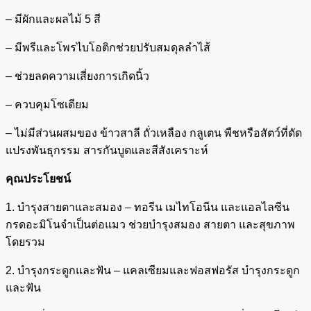
สาย
– มีผักและผลไม้ 5 สี
พันธุ์
1
kg
– มีพรีและโพรไบโอติกช่วยปรับสมดุลลำไส้
ชิ้น
– ช่วยลดความเสี่ยงการเกิดนิ้ว
– ควบคุมโซเดียม
– ไม่มีส่วนผสมของ ข้าวสาลี ถั่วเหลือง กลูเตน พืชหรือสัตว์ที่ดัด
แปรงพันธุกรรม สารกันบูดและสีสังเคราะห์
คุณประโยชน์
1. บำรุงสายตาและสมอง – ทอรีน เมไทโอนีน และแอลไลซีน
กรดอะมิโนจำเป็นต่อแมว ช่วยบำรุงสมอง สายตา และสุขภาพ
โดยรวม
2. บำรุงกระดูกและฟัน – แคลเซียมและฟอสฟอรัส บำรุงกระดูก
และฟัน