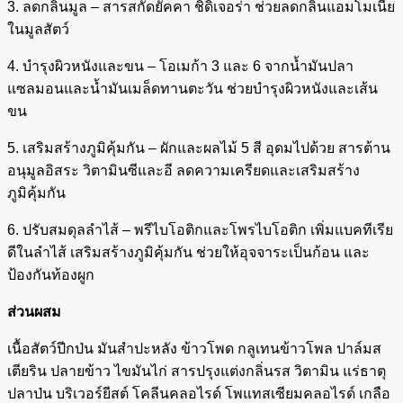
3. ลดกลิ่นมูล – สารสกัดยัคคา ชิดิเจอร่า ช่วยลดกลิ่นแอมโมเนีย
ในมูลสัตว์
4. บำรุงผิวหนังและขน – โอเมก้า 3 และ 6 จากน้ำมันปลา
แซลมอนและน้ำมันเมล็ดทานตะวัน ช่วยบำรุงผิวหนังและเส้น
ขน
5. เสริมสร้างภูมิคุ้มกัน – ผักและผลไม้ 5 สี อุดมไปด้วย สารต้าน
อนุมูลอิสระ วิตามินซีและอี ลดความเครียดและเสริมสร้าง
ภูมิคุ้มกัน
6. ปรับสมดุลลำไส้ – พรีไบโอติกและโพรไบโอติก เพิ่มแบคทีเรีย
ดีในลำไส้ เสริมสร้างภูมิคุ้มกัน ช่วยให้อุจจาระเป็นก้อน และ
ป้องกันท้องผูก
ส่วนผสม
เนื้อสัตว์ปีกป่น มันสำปะหลัง ข้าวโพด กลูเทนข้าวโพล ปาล์มส
เตียริน ปลายข้าว ไขมันไก่ สารปรุงแต่งกลิ่นรส วิตามิน แร่ธาตุ
ปลาป่น บริเวอร์ยีสต์ โคลีนคลอไรด์ โพแทสเซียมคลอไรด์ เกลือ