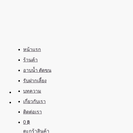
ข้าม
ไป
ยัง
เนื้อหา
หน้าแรก
ร้านค้า
อาบน้ำ ตัดขน
รับฝากเลี้ยง
บทความ
เกี่ยวกับเรา
ติดต่อเรา
0
฿
ตะกร้าสินค้า