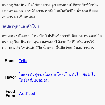
แร่ธาตุ วิตามิน เนื้อไก่เลาะกระดูก ผลพลอยได้จากสัตว์ปีกป่น
ปลาแซลมอน สารให้ความคงตัว ไขมันสัตว์ปีก น้ำตาล สีผสม
อาหาร มะเขือเทศผง
รสปลาทูน่าและผักโขม
ส่วนผสม: เนื้อเลาะโครงไก่ โปรตีนข้าวสาลี ตับแกะ กรดอะมิโน
แร่ธาตุ วิตามิน ปลาทูน่า ผลพลอยได้จากสัตว์ปีกป่น สารให้
ความคงตัว ไขมันสัตว์ปีก น้ำตาล ชิ้นผักโขม สีผสมอาหาร
Brand
Felix
ไตและตับสุกร, เนื้อเลาะโครงไก่, ตับไก่, ตับไก่ไฮ
Flavor
โดรไลส์, แซลมอน
Food
Wet Food
Form