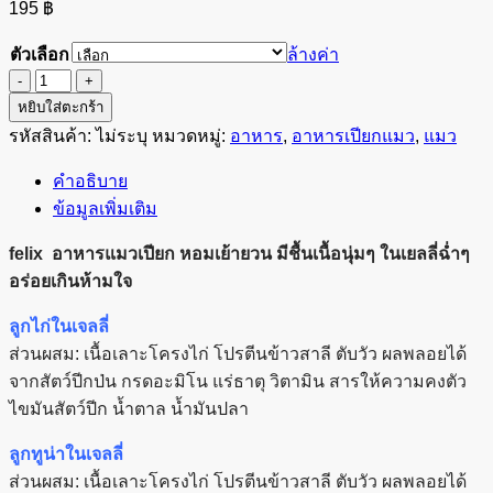
195
฿
ตัวเลือก
ล้างค่า
จำนวน
felix
หยิบใส่ตะกร้า
อาหาร
รหัสสินค้า:
ไม่ระบุ
หมวดหมู่:
อาหาร
,
อาหารเปียกแมว
,
แมว
เปียก
คำอธิบาย
แมว
ข้อมูลเพิ่มเติม
เพา
ซ์
felix อาหารแมวเปียก หอมเย้ายวน มีชื้นเนื้อนุ่มๆ ในเยลลี่ฉ่ำๆ
70g.*12
อร่อยเกินห้ามใจ
(1โหล)
ชิ้น
ลูกไก่ในเจลลี่
ส่วนผสม: เนื้อเลาะโครงไก่ โปรตีนข้าวสาลี ตับวัว ผลพลอยได้
จากสัตว์ปีกป่น กรดอะมิโน แร่ธาตุ วิตามิน สารให้ความคงตัว
ไขมันสัตว์ปีก น้ำตาล น้ำมันปลา
ลูกทูน่าในเจลลี่
ส่วนผสม: เนื้อเลาะโครงไก่ โปรตีนข้าวสาลี ตับวัว ผลพลอยได้