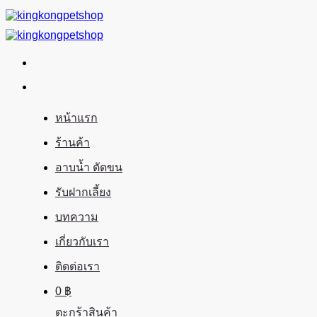
ข้าม
ไป
ยัง
เนื้อหา
หน้าแรก
ร้านค้า
อาบน้ำ ตัดขน
รับฝากเลี้ยง
บทความ
เกี่ยวกับเรา
ติดต่อเรา
0
฿
ตะกร้าสินค้า