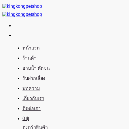
ข้าม
ไป
ยัง
เนื้อหา
หน้าแรก
ร้านค้า
อาบน้ำ ตัดขน
รับฝากเลี้ยง
บทความ
เกี่ยวกับเรา
ติดต่อเรา
0
฿
ตะกร้าสินค้า