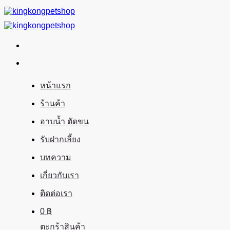
ข้าม
ไป
ยัง
เนื้อหา
หน้าแรก
ร้านค้า
อาบน้ำ ตัดขน
รับฝากเลี้ยง
บทความ
เกี่ยวกับเรา
ติดต่อเรา
0
฿
ตะกร้าสินค้า