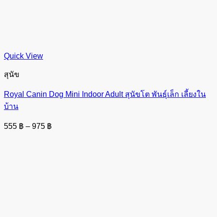
Quick View
สุนัข
Royal Canin Dog Mini Indoor Adult สุนัขโต พันธุ์เล็ก เลี้ยงใน
บ้าน
Price
555
฿
–
975
฿
range:
555 ฿
through
975 ฿