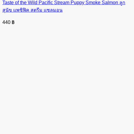
Taste of the Wild Pacific Stream Puppy Smoke Salmon ลูก
สุนัข แพซิฟิค สตรีม แซลมอน
440
฿