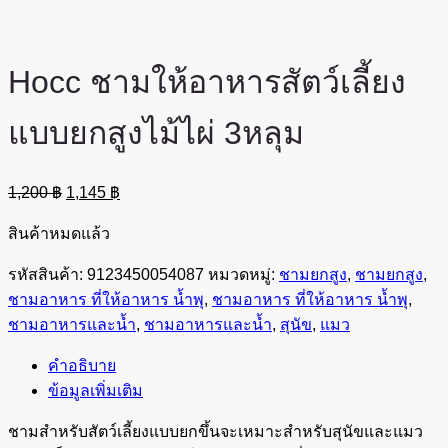
Hocc ชามให้อาหารสัตว์เลี้ยง
แบบยกสูงไม้ไผ่ 3หลุม
Original
Current
1,200
฿
1,145
฿
price
price
was:
is:
สินค้าหมดแล้ว
1,200 ฿.
1,145 ฿.
รหัสสินค้า:
9123450054087
หมวดหมู่:
ชามยกสูง
,
ชามยกสูง
,
ชามอาหาร ที่ให้อาหาร น้ำพุ
,
ชามอาหาร ที่ให้อาหาร น้ำพุ
,
ชามอาหารและน้ำ
,
ชามอาหารและน้ำ
,
สุนัข
,
แมว
คำอธิบาย
ข้อมูลเพิ่มเติม
ชามสำหรับสัตว์เลี้ยงแบบยกขึ้นจะเหมาะสำหรับสุนัขและแมว