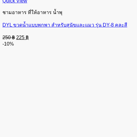
Quick View
ชามอาหาร ที่ให้อาหาร น้ำพุ
DYL ขวดน้ำแบบพกพา สำหรับสุนัขและแมว รุ่น DY-8 คละสี
Original
Current
250
฿
225
฿
price
price
-10%
was:
is:
250 ฿.
225 ฿.