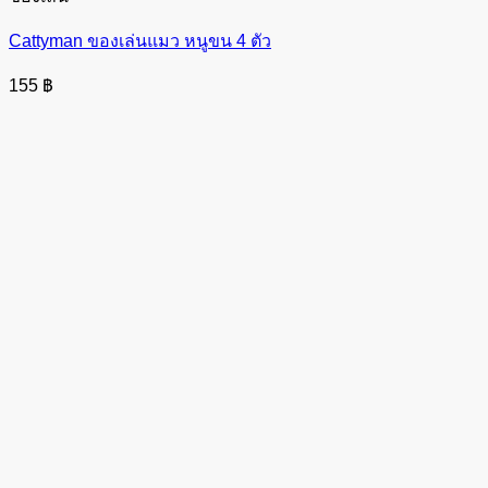
Cattyman ของเล่นแมว หนูขน 4 ตัว
155
฿