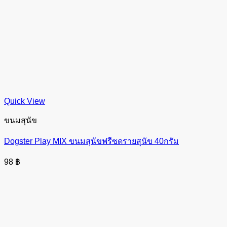
Quick View
ขนมสุนัข
Dogster Play MIX ขนมสุนัขฟรีซดรายสุนัข 40กรัม
98
฿