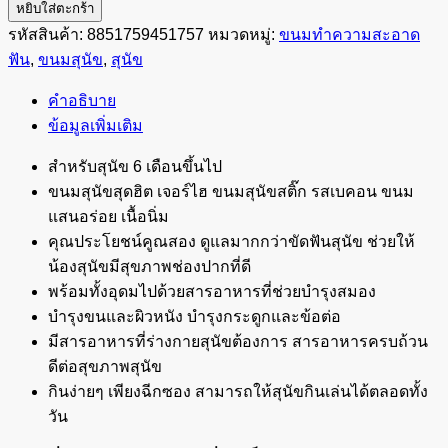
Jerhigh
หยิบใส่ตะกร้า
เจ
รหัสสินค้า:
8851759451757
หมวดหมู่:
ขนมทำความสะอาด
อร์ไฮ
ฟัน
,
ขนมสุนัข
,
สุนัข
เดน-
คำอธิบาย
ที
ข้อมูลเพิ่มเติม
สติ๊ก
ขนม
สำหรับสุนัข 6 เดือนขึ้นไป
ขัด
ขนมสุนัขสุดฮิต เจอร์ไฮ ขนมสุนัขสติ๊ก รสเบคอน ขนม
ฟัน
แสนอร่อย เนื้อนิ่ม
สุนัข
คุณประโยชน์คูณสอง ดูแลมากกว่าขัดฟันสุนัข
ช่วยให้
รส
น้องสุนัขมีสุขภาพช่องปากที่ดี
เบคอน
พร้อมทั้งอุดมไปด้วยสารอาหารที่ช่วยบำรุงสมอง
70
บำรุงขนและผิวหนัง บำรุงกระดูกและข้อต่อ
ก.
มีสารอาหารที่ร่างกายสุนัขต้องการ สารอาหารครบถ้วน
ชิ้น
ดีต่อสุขภาพสุนัข
กินง่ายๆ เพียงฉีกซอง สามารถให้สุนัขกินเล่นได้ตลอดทั้ง
วัน