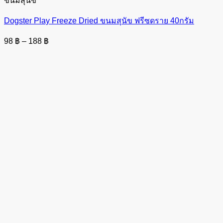
ขนมสุนัข
Dogster Play Freeze Dried ขนมสุนัข ฟรีซดราย 40กรัม
Price
98
฿
–
188
฿
range:
98 ฿
through
188 ฿