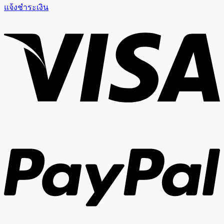
แจ้งชำระเงิน
V
P