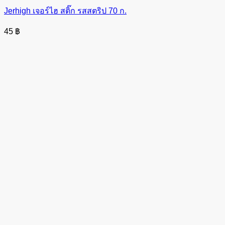
Jerhigh เจอร์ไฮ สติ๊ก รสสตริป 70 ก.
45
฿