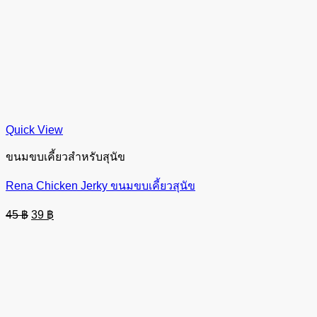
Quick View
ขนมขบเคี้ยวสำหรับสุนัข
Rena Chicken Jerky ขนมขบเคี้ยวสุนัข
Original
Current
45
฿
39
฿
price
price
was:
is:
45 ฿.
39 ฿.