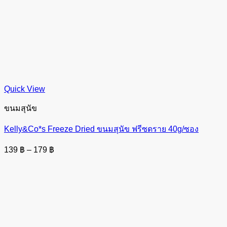
Quick View
ขนมสุนัข
Kelly&Co*s Freeze Dried ขนมสุนัข ฟรีซดราย 40g/ซอง
Price
139
฿
–
179
฿
range:
139 ฿
through
179 ฿