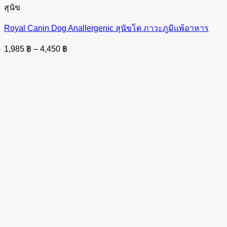
สุนัข
Royal Canin Dog Anallergenic สุนัขโต ภาวะภูมิแพ้อาหาร
Price
1,985
฿
–
4,450
฿
range:
1,985 ฿
through
4,450 ฿