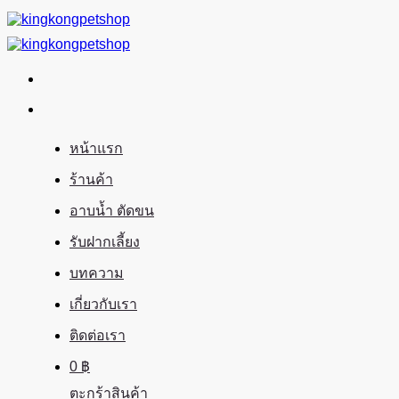
ข้าม
ไป
ยัง
เนื้อหา
หน้าแรก
ร้านค้า
อาบน้ำ ตัดขน
รับฝากเลี้ยง
บทความ
เกี่ยวกับเรา
ติดต่อเรา
0
฿
ตะกร้าสินค้า