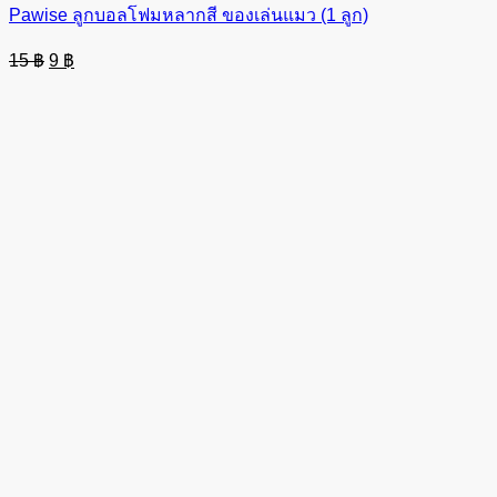
Pawise ลูกบอลโฟมหลากสี ของเล่นแมว (1 ลูก)
Original
Current
15
฿
9
฿
price
price
was:
is:
15 ฿.
9 ฿.