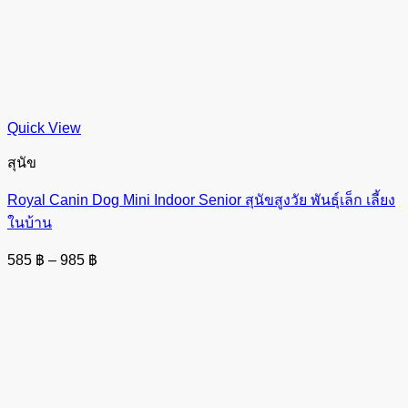
Quick View
สุนัข
Royal Canin Dog Mini Indoor Senior สุนัขสูงวัย พันธุ์เล็ก เลี้ยง
ในบ้าน
Price
585
฿
–
985
฿
range:
585 ฿
through
985 ฿