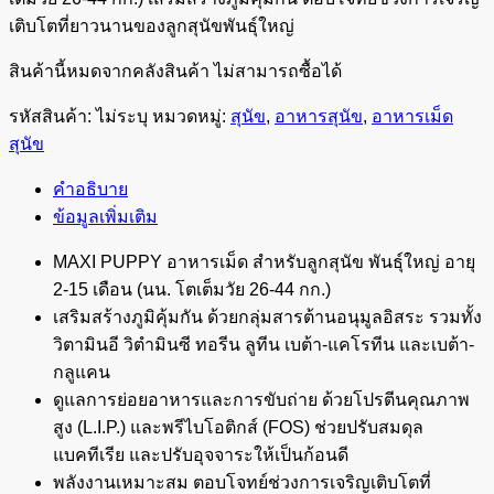
เติบโตที่ยาวนานของลูกสุนัขพันธุ์ใหญ่
สินค้านี้หมดจากคลังสินค้า ไม่สามารถซื้อได้
รหัสสินค้า:
ไม่ระบุ
หมวดหมู่:
สุนัข
,
อาหารสุนัข
,
อาหารเม็ด
สุนัข
คำอธิบาย
ข้อมูลเพิ่มเติม
MAXI PUPPY อาหารเม็ด สำหรับลูกสุนัข พันธุ์ใหญ่ อายุ
2-15 เดือน (นน. โตเต็มวัย 26-44 กก.)
เสริมสร้างภูมิคุ้มกัน ด้วยกลุ่มสารต้านอนุมูลอิสระ รวมทั้ง
วิตามินอี วิตำมินซี ทอรีน ลูทีน เบต้า-แคโรทีน และเบต้า-
กลูแคน
ดูแลการย่อยอาหารและการขับถ่าย ด้วยโปรตีนคุณภาพ
สูง (L.I.P.) และพรีไบโอติกส์ (FOS) ช่วยปรับสมดุล
แบคทีเรีย และปรับอุจจาระให้เป็นก้อนดี
พลังงานเหมาะสม ตอบโจทย์ช่วงการเจริญเติบโตที่