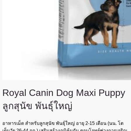
Royal Canin Dog Maxi Puppy
ลูกสุนัข พันธุ์ใหญ่
อาหารเม็ด สำหรับลูกสุนัข พันธุ์ใหญ่ อายุ 2-15 เดือน (นน. โต
เต็มวัย 26-44 กก.) เสริมสร้างภูมิคุ้มกัน ตอบโจทย์ช่วงการเจริญ