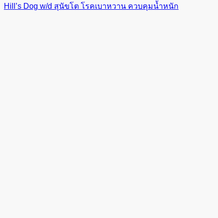
Hill’s Dog w/d สุนัขโต โรคเบาหวาน ควบคุมน้ำหนัก