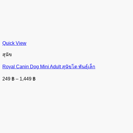
Quick View
สุนัข
Royal Canin Dog Mini Adult สุนัขโต พันธุ์เล็ก
Price
249
฿
–
1,449
฿
range:
249 ฿
through
1,449 ฿