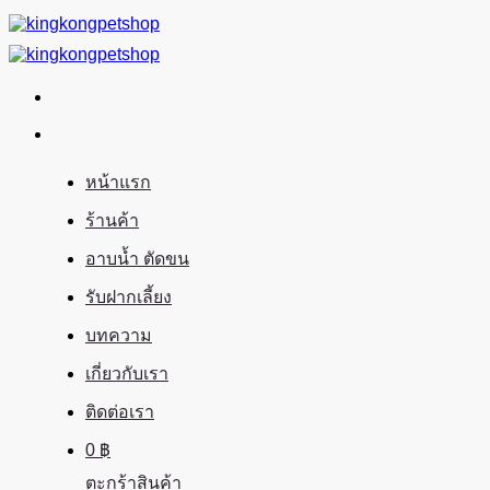
ข้าม
ไป
ยัง
เนื้อหา
หน้าแรก
ร้านค้า
อาบน้ำ ตัดขน
รับฝากเลี้ยง
บทความ
เกี่ยวกับเรา
ติดต่อเรา
0
฿
ตะกร้าสินค้า