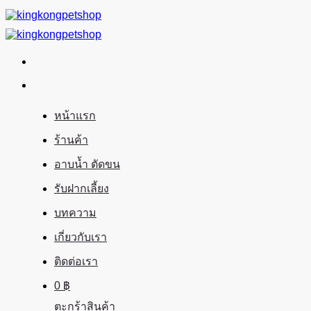
ข้าม
ไป
ยัง
เนื้อหา
หน้าแรก
ร้านค้า
อาบน้ำ ตัดขน
รับฝากเลี้ยง
บทความ
เกี่ยวกับเรา
ติดต่อเรา
0
฿
ตะกร้าสินค้า