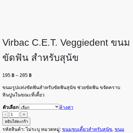
Virbac C.E.T. Veggiedent ขนม
ขัดฟัน สำหรับสุนัข
Price
195
฿
–
285
฿
range:
195 ฿
ขนมรูปแท่งขัดฟันสำหรับขัดฟันสุนัข ช่วยขัดฟัน ขจัดคราบ
through
หินปูนในขณะที่เคี้ยว
285 ฿
ตัวเลือก
ล้างค่า
จำนวน
Virbac
หยิบใส่ตะกร้า
C.E.T.
รหัสสินค้า:
ไม่ระบุ
หมวดหมู่:
ขนมขบเคี้ยวสำหรับสุนัข
,
ขนม
Veggiedent