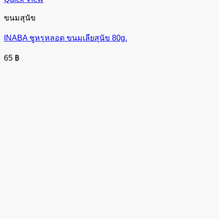
ขนมสุนัข
INABA ชูหรุหลอด ขนมเลียสุนัข 80g.
65
฿