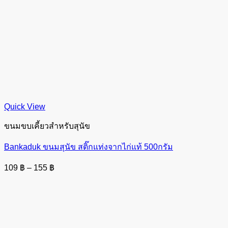
Quick View
ขนมขบเคี้ยวสำหรับสุนัข
Bankaduk ขนมสุนัข สติ๊กแท่งจากไก่แท้ 500กรัม
Price
109
฿
–
155
฿
range:
109 ฿
through
155 ฿