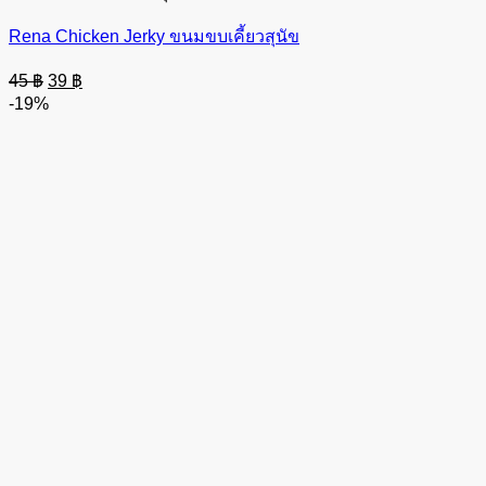
Rena Chicken Jerky ขนมขบเคี้ยวสุนัข
Original
Current
45
฿
39
฿
price
price
-19%
was:
is:
45 ฿.
39 ฿.