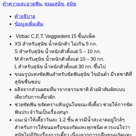
ทำความสะอาดฟัน
,
ขนมสุนัข
,
สุนัข
ขนม
ขัด
คำอธิบาย
ฟัน
ข้อมูลเพิ่มเติม
สำหรับ
สุนัข
Virbac C.E.T. Veggiedent 15 ชิ้น/แพ็ค
ชิ้น
XS สำหรับสุนัข น้ำหนักตัว ไม่เกิน 5 กก.
S สำหรับสุนัข น้ำหนักตัวตั้งแต่ 5 – 10 กก.
M สำหรับสุนัข น้ำหนักตัวตั้งแต่ 10 – 30 กก.
L สำหรับสุนัข น้ำหนักตัวตั้งแต่ 30 กก. ขึ้นไป
ขนมรูปแท่งขัดฟันสำหรับขัดฟันสุนัข ไขมันต่ำ มีรสชาติที่
สุนัขชื่นชอบ
ผลิจจากส่วนผสมที่มาจากธรรมชาติ ด้วยผิวสัมผัสแบบ
เดียวกับการเคี้ยวผัก
ช่วยขัดฟัน ขจัดคราบหินปูนในขณะที่เคี้ยว ช่วยให้การขัด
ฟันประจำวันเป็นเรื่องสนุก
แนะนำให้เคี้ยววันละ 1-2 ชิ้น ควรมีน้ำสะอาดอยู่ใกล้ๆ
สำหรับการให้ขนมหรือของกัดแทะทุกชนิด ควรแน่ใจว่า
สุนัขไม่มีปัญเรื่องการเคี้ยว เนื่องจากการกลืนขนมกัดแทะ