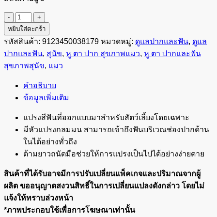
จำนวน
Virbac
หยิบใส่ตะกร้า
C.E.T
รหัสสินค้า:
9123450038179
หมวดหมู่:
ดูแลปากและฟัน
,
ดูแล
Dual-
ปากและฟัน
,
สุนัข
,
หู ตา ปาก สุขภาพแมว
,
หู ตา ปากและฟัน
End
Toothbrush
สุขภาพสุนัข
,
แมว
แปรงสีฟัน
2
คำอธิบาย
ด้าน
ข้อมูลเพิ่มเติม
ชิ้น
แปรงสีฟันที่ออกแบบมาสำหรับสัตว์เลี้ยงโดยเฉพาะ
มีหัวแปรงกลมมน สามารถเข้าถึงฟันบริเวณช่องปากด้าน
ในได้อย่างทั่วถึง
ด้ามยาวถนัดมือช่วยให้การแปรงเป็นไปได้อย่างง่ายดาย
สินค้าที่ได้รับอาจมีการปรับเปลี่ยนแพ็คเกจและปริมาณจากผู้
ผลิต ขออนุญาตสงวนสิทธิ์ในการเปลี่ยนแปลงดังกล่าว โดยไม่
แจ้งให้ทราบล่วงหน้า
*ภาพประกอบใช้เพื่อการโฆษณาเท่านั้น