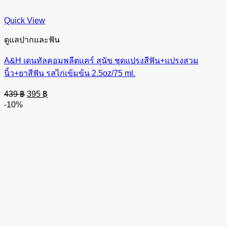
Quick View
ดูแลปากและฟัน
A&H เดนทัลคอมพลีตแคร์ สุนัข ชุดแปรงสีฟัน+แปรงสวม
นิ้ว+ยาสีฟัน รสไก่เข้มข้น 2.5oz/75 ml.
Original
Current
439
฿
395
฿
price
price
-10%
was:
is:
439 ฿.
395 ฿.