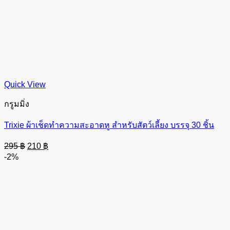
Quick View
กรูมมิ่ง
Trixie ผ้าเช็ดทำความสะอาดหู สำหรับสัตว์เลี้ยง บรรจุ 30 ชิ้น
Original
Current
295
฿
210
฿
price
price
-2%
was:
is:
295 ฿.
210 ฿.