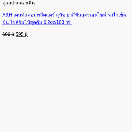
ดูแลปากและฟัน
A&H เดนทัลคอมพลีตแคร์ สุนัข ยาสีฟันสูตรเอนไซม์ รสไก่เข้ม
ข้น ไซส์จัมโบ้สุดคุ้ม 6.2oz/183 ml.
Original
Current
606
฿
595
฿
price
price
was:
is:
606 ฿.
595 ฿.