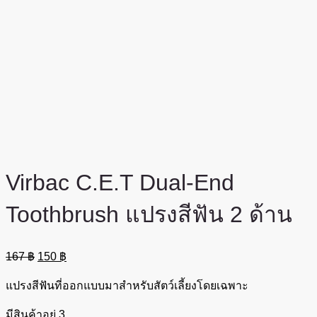
Virbac C.E.T Dual-End
Toothbrush แปรงสีฟัน 2 ด้าน
Original
Current
167
฿
150
฿
price
price
was:
is:
แปรงสีฟันที่ออกแบบมาสำหรับสัตว์เลี้ยงโดยเฉพาะ
167 ฿.
150 ฿.
มีสินค้าอยู่ 3