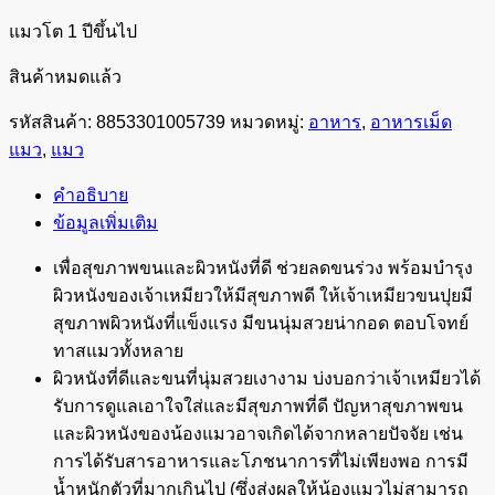
แมวโต 1 ปีขึ้นไป
สินค้าหมดแล้ว
รหัสสินค้า:
8853301005739
หมวดหมู่:
อาหาร
,
อาหารเม็ด
แมว
,
แมว
คำอธิบาย
ข้อมูลเพิ่มเติม
เพื่อสุขภาพขนและผิวหนังที่ดี ช่วยลดขนร่วง พร้อมบำรุง
ผิวหนังของเจ้าเหมียวให้มีสุขภาพดี ให้เจ้าเหมียวขนปุยมี
สุขภาพผิวหนังที่แข็งแรง มีขนนุ่มสวยน่ากอด ตอบโจทย์
ทาสแมวทั้งหลาย
ผิวหนังที่ดีและขนที่นุ่มสวยเงางาม บ่งบอกว่าเจ้าเหมียวได้
รับการดูแลเอาใจใส่และมีสุขภาพที่ดี ปัญหาสุขภาพขน
และผิวหนังของน้องแมวอาจเกิดได้จากหลายปัจจัย เช่น
การได้รับสารอาหารและโภชนาการที่ไม่เพียงพอ การมี
น้ำหนักตัวที่มากเกินไป (ซึ่งส่งผลให้น้องแมวไม่สามารถ