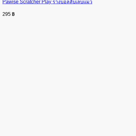
Pawise Scratcher Play รางบอลลับเล็บแมว
295
฿