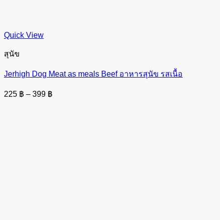
Quick View
สุนัข
Jerhigh Dog Meat as meals Beef อาหารสุนัข รสเนื้อ
Price
225
฿
–
399
฿
range:
225 ฿
through
399 ฿