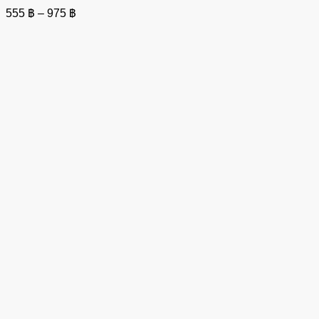
Price
555
฿
–
975
฿
range:
555 ฿
through
975 ฿