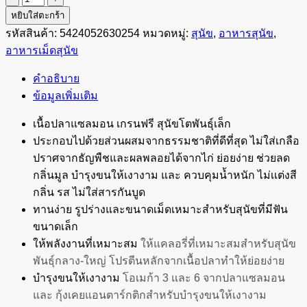
Buzz
หยิบใส่ตะกร้า
Salmon
รหัสสินค้า:
5424052630254
หมวดหมู่:
สุนัข
,
อาหารสุนัข
,
Small
อาหารเม็ดสุนัข
Breed
สุนัข
คำอธิบาย
โต
ข้อมูลเพิ่มเติม
พันธุ์
เล็ก
เนื้อปลาแซลมอน เกรนฟรี สุนัขโตพันธุ์เล็ก
สูตร
ประกอบไปด้วยส่วนผสมจากธรรมชาติที่ดีที่สุด ไม่ใส่เกลือ
แซลมอน
ปราศจากธัญพืชและผลพลอยได้จากไก่ ย่อยง่าย ช่วยลด
2.5kg.
กลิ่นมูล บำรุงขนให้เงางาม และ ควบคุมน้ำหนัก ไม่เเต่งสี
ชิ้น
กลิ่น รส ไม่ใส่สารกันบูด
ทานง่าย รูปร่างและขนาดเม็ดเหมาะสำหรับสุนัขที่มีฟัน
ขนาดเล็ก
ให้พลังงานที่เหมาะสม
ให้แคลอรี่ที่เหมาะสมสำหรับสุนัข
พันธุ์กลาง-ใหญ่ โปรตีนหลักจากเนื้อปลาทำให้ย่อยง่าย
บำรุงขนให้เงางาม
โอเมก้า 3 และ 6 จากปลาแซลมอน
และ กุ้งเคยแอนตาร์กติกสำหรับบำรุงขนให้เงางาม