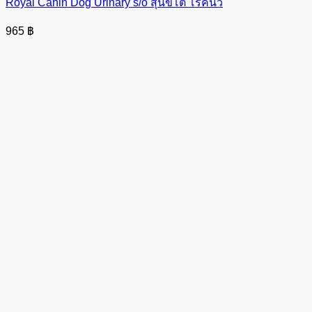
Royal Canin Dog Urinary s/o สุนัขโต โรคนิ่ว
965
฿