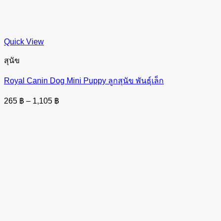
Quick View
สุนัข
Royal Canin Dog Mini Puppy ลูกสุนัข พันธุ์เล็ก
Price
265
฿
–
1,105
฿
range:
265 ฿
through
1,105 ฿