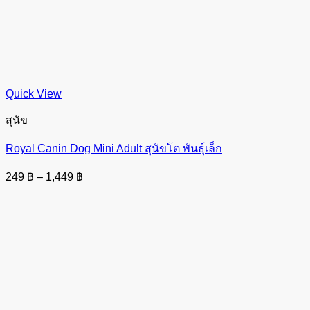
Quick View
สุนัข
Royal Canin Dog Mini Adult สุนัขโต พันธุ์เล็ก
Price
249
฿
–
1,449
฿
range:
249 ฿
through
1,449 ฿