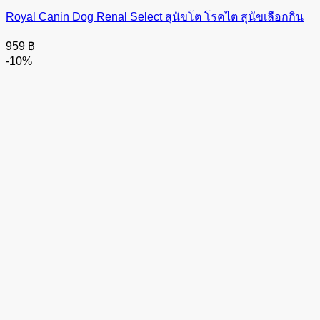
Royal Canin Dog Renal Select สุนัขโต โรคไต สุนัขเลือกกิน
959
฿
-10%