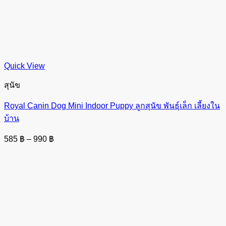
Quick View
สุนัข
Royal Canin Dog Mini Indoor Puppy ลูกสุนัข พันธุ์เล็ก เลี้ยงใน
บ้าน
Price
585
฿
–
990
฿
range:
585 ฿
through
990 ฿