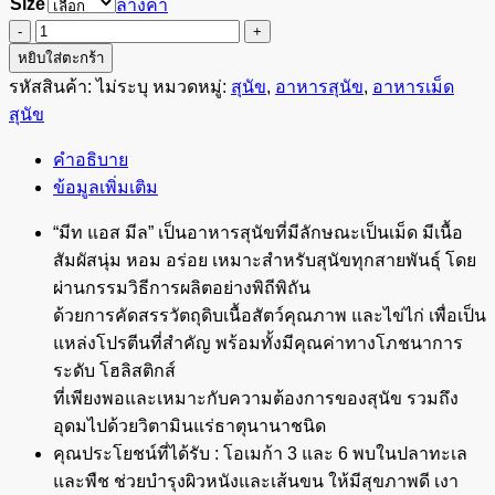
Size
ล้างค่า
จำนวน
Jerhigh
หยิบใส่ตะกร้า
Dog
รหัสสินค้า:
ไม่ระบุ
หมวดหมู่:
สุนัข
,
อาหารสุนัข
,
อาหารเม็ด
Meat
สุนัข
as
meals
Chicken
คำอธิบาย
อาหาร
ข้อมูลเพิ่มเติม
สุนัข
“มีท แอส มีล” เป็นอาหารสุนัขที่มีลักษณะเป็นเม็ด มีเนื้อ
รส
สัมผัสนุ่ม หอม อร่อย เหมาะสำหรับสุนัขทุกสายพันธุ์ โดย
ไก่
ผ่านกรรมวิธีการผลิตอย่างพิถีพิถัน
ชิ้น
ด้วยการคัดสรรวัตถุดิบเนื้อสัตว์คุณภาพ และไข่ไก่ เพื่อเป็น
แหล่งโปรตีนที่สำคัญ พร้อมทั้งมีคุณค่าทางโภชนาการ
ระดับ โฮลิสติกส์
ที่เพียงพอและเหมาะกับความต้องการของสุนัข รวมถึง
อุดมไปด้วยวิตามินแร่ธาตุนานาชนิด
คุณประโยชน์ที่ได้รับ : โอเมก้า 3 และ 6 พบในปลาทะเล
และพืช ช่วยบำรุงผิวหนังและเส้นขน ให้มีสุขภาพดี เงา