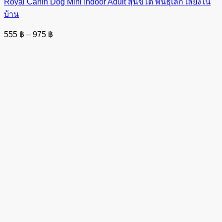
Royal Canin Dog Mini Indoor Adult สุนัขโต พันธุ์เล็ก เลี้ยงใน
บ้าน
Price
555
฿
–
975
฿
range:
555 ฿
through
975 ฿