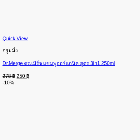
Quick View
กรูมมิ่ง
Dr.Merge ดร.เมิร์จ แชมพูออร์แกนิค สูตร 3in1 250ml
Original
Current
278
฿
250
฿
price
price
-10%
was:
is:
278 ฿.
250 ฿.