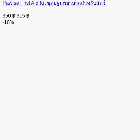
Pawise First Aid Kit ชุดปฐมพยาบาลสำหรับสัตว์
Original
Current
350
฿
315
฿
price
price
-10%
was:
is:
350 ฿.
315 ฿.