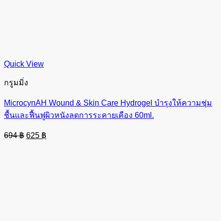
Quick View
กรูมมิ่ง
MicrocynAH Wound & Skin Care Hydrogel บำรุง​ให้ความชุ่ม
ชื้นและฟื้นฟูผิวหนังลดการระคายเคือง 60ml.
Original
Current
694
฿
625
฿
price
price
was:
is:
694 ฿.
625 ฿.