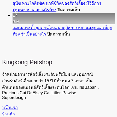
กระเพื่อม
ของ
สุนัข หายใจติดขัด นาทีชีวิตของสัตว์เลี้ยง มีวิธีการ
ขน
และ
แมว
บน
ปฐมพยาบาลอย่างไรบ้าง
ปิดความเห็น
บ่อย
หายใจ
จริง
17
สุนัข
มาก
ลำบาก
ก.ค.
หรือ
หายใจ
เกิน
ภัย
แม่แมวจะทิ้งลูกตอนไหน มาดูวิธีการหย่านมลูกแมวที่ถูก
ไม่
ติดขัด
ไป
เงียบ
บน
ต้อง ว่าเป็นอย่างไร
ปิดความเห็น
มา
นาที
ทำไม
ไม่
แม่
ไขข้อ
ชีวิต
แมว
ควร
แมว
สงสัย
ของ
ถึง
มอง
จะ
กัน
สัตว์
มี
ข้าม
ทิ้ง
Kingkong
Petshop
เลี้ยง
พฤติกรรม
ลูก
มี
เช่น
ตอน
จำหน่ายอาหารสัตว์เลี้ยงระดับพรีเมียม และอุปกรณ์
วิธี
นั้น
ไหน
สำหรับสัตว์เลี้ยงมากว่า 15 ปี มีทั้งหมด 7 สาขา เป็น
การ
แก้ไข
มา
ตัวแทนของแบรนด์สัตว์เลี้ยงระดับโลก เช่น Iris Japan ,
ปฐมพยาบาล
อย่างไร
ดู
Precious Cat Dr.Elsey Cat Litter, Pawise ,
อย่างไร
ดี
Superdesign
วิธี
บ้าง
การ
หน้าแรก
หย่านม
ร้านค้า