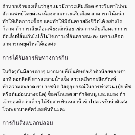
ถ้าหากเจ้าของเห็นว่าลูกแมวมีภาวะเสียเลือด ควรรีบพาไปพบ
สัตวแพทย์โดยด่วน เนื่องจากภาวะเสียเลือด สามารถโน้มนำ
ทำให้เกิดภาวะช็อก และทำให้มีอันตรายถึงชีวิตได้ อย่างไร
ก็ตาม ถ้าการเสียเลือดเพียงเล็กน้อย เช่น การเสียเลือดจากการ
ตัดเล็บที่สั้นเกินไป ก็ไม่ใช่ภาวะที่อันตรายนะคะ เพราะเลือด
สามารถหยุดไหลได้เองค่ะ
การได้รับสารพิษทางการกิน
ในปัจจุบันมีสารต่างๆ มากมายที่เป็นพิษต่อเจ้าตัวน้อยของเรา
อาทิ ดอกลิลลี่ สารละลายน้ำแข็ง สารเคมีจากผลิตภัณฑ์
ทำความสะอาด ยาบางชนิด วัสดุอุปกรณ์ในการทำสวน (ปุ๋ย พืช
หรือต้นอ่อนบางชนิด) ช็อคโกแลต ยากำจัดหนู และแมลง ถ้า
เจ้าของคิดว่าเด็กๆ ได้รับสารพิษเหล่านี้ เข้าไปควรรีบนำตัวส่ง
โรงพยาบาลสัตว์เลยทันทีนะคะ
การกินสิ่งแปลกปลอม