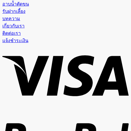
ลูก
อาบน้ำตัดขน
แมว
รับฝากเลี้ยง
ที่
บทความ
ถูก
เกี่ยวกับเรา
ต้อง
ติดต่อเรา
ว่า
แจ้งชำระเงิน
เป็น
V
อย่างไร
P