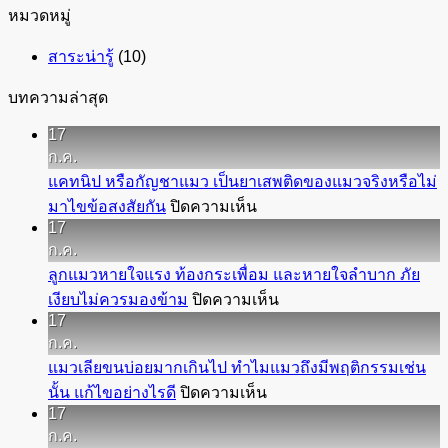
หมวดหมู่
สาระน่ารู้
(10)
บทความล่าสุด
17
ก.ค.
แคทนิป หรือกัญชาแมว เป็นยาเสพติดของแมวจริงหรือไม่
บน
มาไขข้อสงสัยกัน
ปิดความเห็น
17
แค
ก.ค.
ทนิป
ลูกแมวหายใจแรง ท้องกระเพื่อม และหายใจลำบาก ภัย
หรือ
บน
เงียบไม่ควรมองข้าม
ปิดความเห็น
กัญชา
17
ลูก
แมว
ก.ค.
แมว
เป็น
แมวเลียขนบ่อยมากเกินไป ทำไมแมวถึงมีพฤติกรรมเช่น
หายใจ
ยา
บน
นั้น แก้ไขอย่างไรดี
ปิดความเห็น
แรง
เสพ
17
แมว
ท้อง
ติด
ก.ค.
เลีย