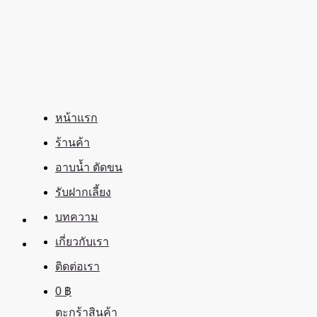
ข้าม
ไป
ยัง
เนื้อหา
หน้าแรก
ร้านค้า
อาบน้ำ ตัดขน
รับฝากเลี้ยง
บทความ
เกี่ยวกับเรา
ติดต่อเรา
0
฿
ตะกร้าสินค้า