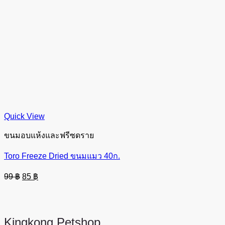
Quick View
ขนมอบแห้งและฟรีซดราย
Toro Freeze Dried ขนมแมว 40ก.
Original
Current
99
฿
85
฿
price
price
was:
is:
99 ฿.
85 ฿.
Kingkong
Petshop