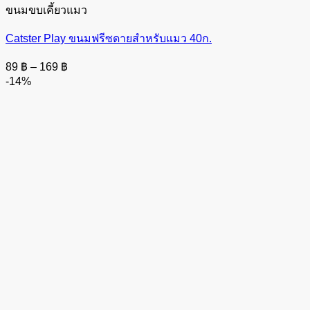
ขนมขบเคี้ยวแมว
Catster Play ขนมฟรีซดายสำหรับแมว 40ก.
Price
89
฿
–
169
฿
range:
-14%
89 ฿
through
169 ฿