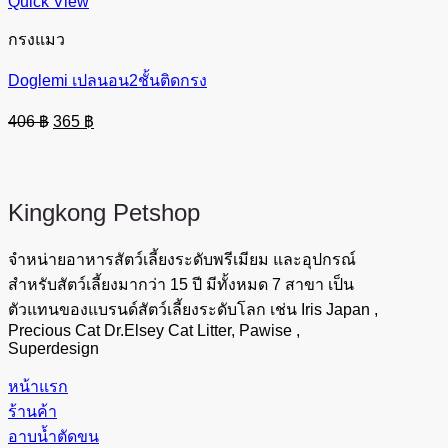
Quick View
กรงแมว
Doglemi เปลนอน2ชั้นติดกรง
Original
Current
406
฿
365
฿
price
price
was:
is:
406 ฿.
365 ฿.
Kingkong
Petshop
จำหน่ายอาหารสัตว์เลี้ยงระดับพรีเมียม และอุปกรณ์
สำหรับสัตว์เลี้ยงมากว่า 15 ปี มีทั้งหมด 7 สาขา เป็น
ตัวแทนของแบรนด์สัตว์เลี้ยงระดับโลก เช่น Iris Japan ,
Precious Cat Dr.Elsey Cat Litter, Pawise ,
Superdesign
หน้าแรก
ร้านค้า
อาบน้ำตัดขน